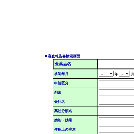
■ 審査報告書検索画面
医薬品名
承認年月
年
申請区分
剤形
会社名
薬効分類名
効能・効果
使用上の注意